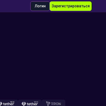
Логин
Зарегистрироваться