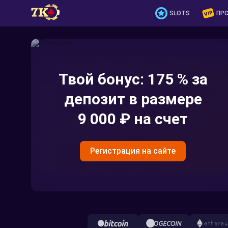
SLOTS
ПРО
Твой бонус: 175 % за
депозит в размере
9 000 ₽ на счет
Регистрация на сайте