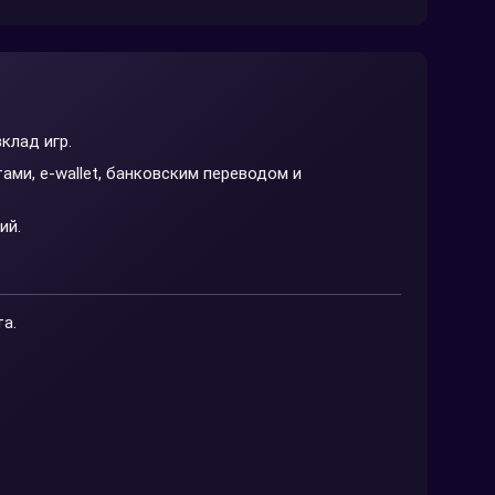
клад игр.
и, e‑wallet, банковским переводом и
ий.
а.