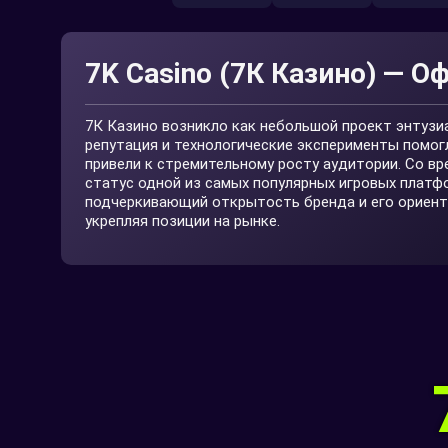
7K Casino (7К Казино) — 
7К Казино возникло как небольшой проект энтузиа
репутация и технологические эксперименты помог
привели к стремительному росту аудитории. Со вр
статус одной из самых популярных игровых платфо
подчеркивающий открытость бренда и его ориента
укрепляя позиции на рынке.