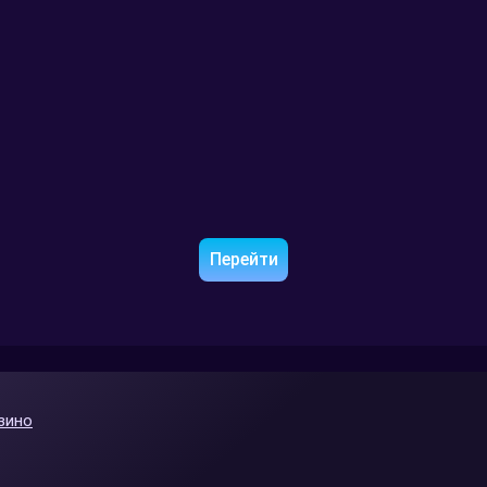
Перейти
зино